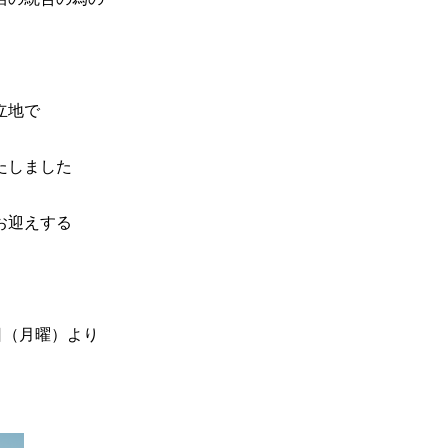
立地で
たしました
お迎えする
日（月曜）より