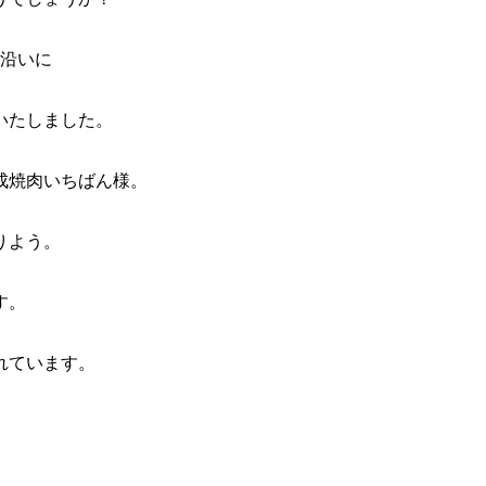
線沿いに
いたしました。
成焼肉いちばん様。
りよう。
す。
れています。